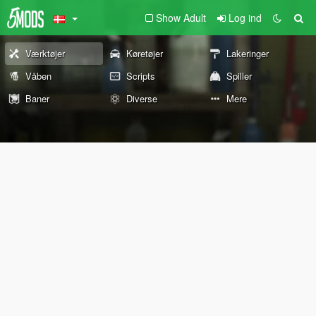
Show Adult
Log ind
Værktøjer
Køretøjer
Lakeringer
Våben
Scripts
Spiller
Baner
Diverse
Mere