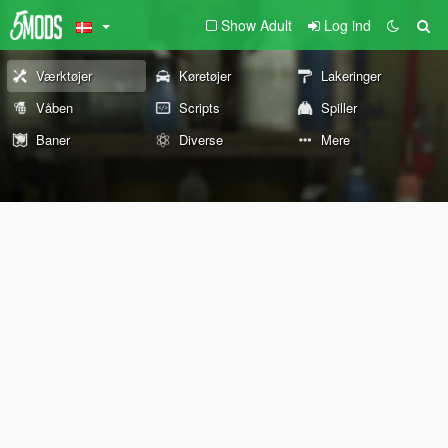
Show Adult
Log ind
Værktøjer
Køretøjer
Lakeringer
Våben
Scripts
Spiller
Baner
Diverse
Mere