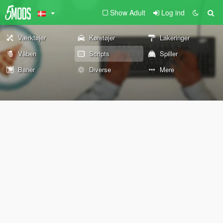
Show Adult
Log ind
Værktøjer
Køretøjer
Lakeringer
Våben
Scripts
Spiller
Baner
Diverse
Mere