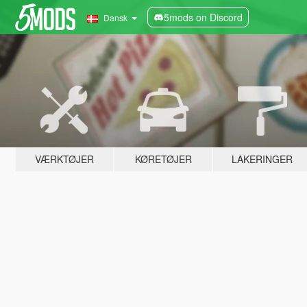
5mods on Discord
Dansk
VÆRKTØJER
KØRETØJER
LAKERINGER