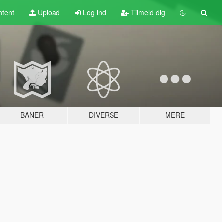
tent
Upload
Log ind
Tilmeld dig
BANER
DIVERSE
MERE