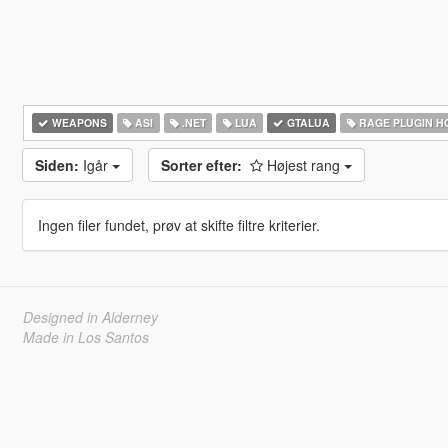
WEAPONS
ASI
.NET
LUA
GTALUA
RAGE PLUGIN H
Siden:
Igår
Sorter efter:
Højest rang
Ingen filer fundet, prøv at skifte filtre kriterier.
Designed in Alderney
Made in Los Santos