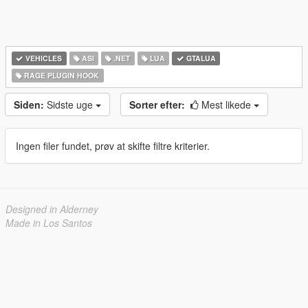
VEHICLES
ASI
.NET
LUA
GTALUA
RAGE PLUGIN HOOK
Siden:
Sidste uge
Sorter efter:
Mest likede
Ingen filer fundet, prøv at skifte filtre kriterier.
Designed in Alderney
Made in Los Santos