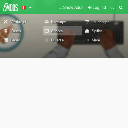
Show Adult
Log ind
Værktøjer
Køretøjer
Lakeringer
Våben
Scripts
Spiller
Baner
Diverse
Mere