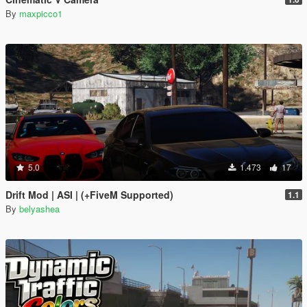
By
maxpicco1
5.0
1.473
17
Drift Mod | ASI | (+FiveM Supported)
1.1
By
belyashea