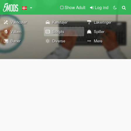
Show Adult
Log ind
Værktøjer
Køretøjer
Lakeringer
Våben
Scripts
Spiller
Baner
Diverse
Mere