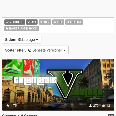
VEHICLES
ASI
.NET
LUA
GTALUA
RAGE PLUGIN HOOK
Siden:
Sidste uge
Sorter efter:
Seneste versioner
4.75
270
12
Cinematic V Camera
1.0