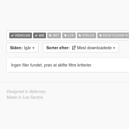
VEHICLES
ASI
.NET
LUA
GTALUA
RAGE PLUGIN H
Siden:
Igår
Sorter efter:
Mest downloadede
Ingen filer fundet, prøv at skifte filtre kriterier.
Designed in Alderney
Made in Los Santos