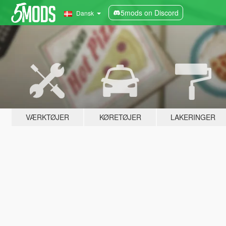
5mods on Discord
Dansk
VÆRKTØJER
KØRETØJER
LAKERINGER