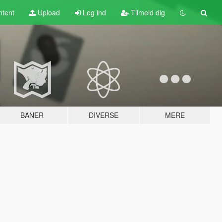
tent
Upload
Log ind
Tilmeld dig
BANER
DIVERSE
MERE