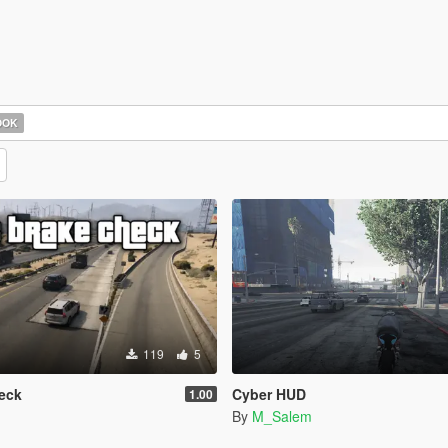
OOK
119
5
eck
Cyber HUD
1.00
By
M_Salem