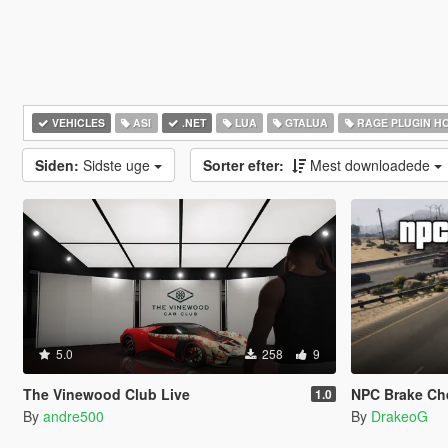
VEHICLES
ASI
.NET
LUA
GTALUA
RAGE PLUGIN H
Siden:
Sidste uge
Sorter efter:
Mest downloadede
5.0
258
9
The Vinewood Club Live
NPC Brake Ch
1.0
By
andre500
By
DrakeoG