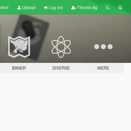
tent
Upload
Log ind
Tilmeld dig
BANER
DIVERSE
MERE