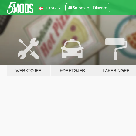
5mods on Discord
Dansk
VÆRKTØJER
KØRETØJER
LAKERINGER