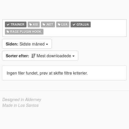
TRAINER
ASI
.NET
LUA
GTALUA
RAGE PLUGIN HOOK
Siden:
Sidste måned
Sorter efter:
Mest downloadede
Ingen filer fundet, prøv at skifte filtre kriterier.
Designed in Alderney
Made in Los Santos