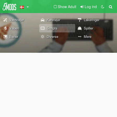
Show Adult
Log ind
Værktøjer
Køretøjer
Lakeringer
Våben
Scripts
Spiller
Baner
Diverse
Mere