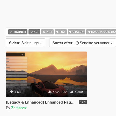
TRAINER
ASI
.NET
LUA
GTALUA
RAGE PLUGIN HO
Siden:
Sidste uge
Sorter efter:
Seneste versioner
4.63
5.027.932
4.369
[Legacy & Enhanced] Enhanced Native Trainer
57.1
By
Zemanez