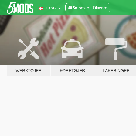
5mods on Discord
Dansk
VÆRKTØJER
KØRETØJER
LAKERINGER