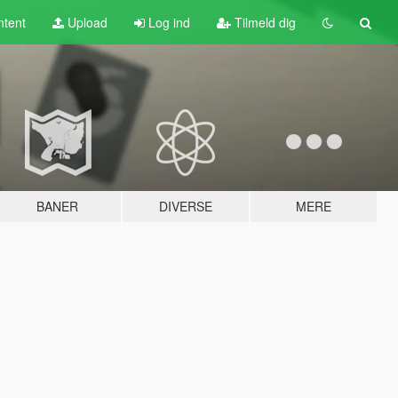
tent
Upload
Log ind
Tilmeld dig
BANER
DIVERSE
MERE