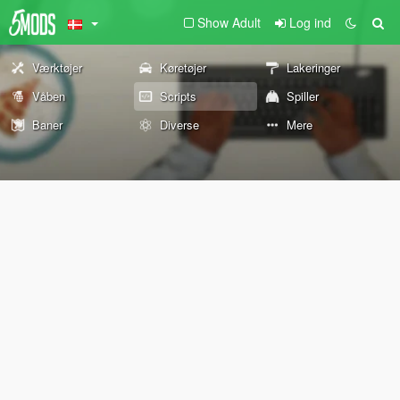
Show Adult
Log ind
Værktøjer
Køretøjer
Lakeringer
Våben
Scripts
Spiller
Baner
Diverse
Mere