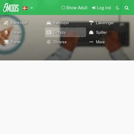
Show Adult
Log ind
Værktøjer
Køretøjer
Lakeringer
Våben
Scripts
Spiller
Baner
Diverse
Mere