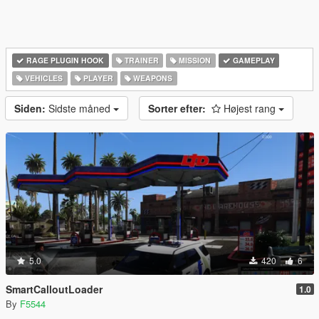
RAGE PLUGIN HOOK
TRAINER
MISSION
GAMEPLAY
VEHICLES
PLAYER
WEAPONS
Siden:
Sidste måned
Sorter efter:
Højest rang
5.0
420
6
SmartCalloutLoader
1.0
By
F5544