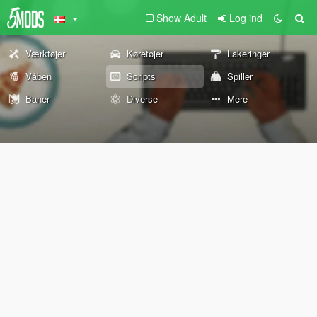
Show Adult
Log ind
Værktøjer
Køretøjer
Lakeringer
Våben
Scripts
Spiller
Baner
Diverse
Mere