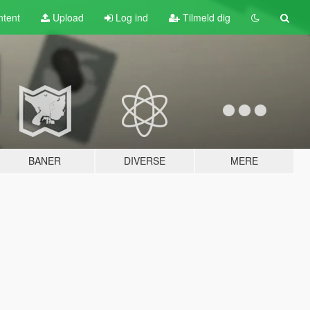
tent
Upload
Log ind
Tilmeld dig
BANER
DIVERSE
MERE