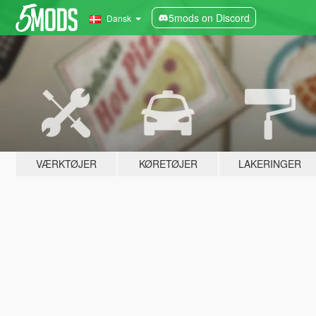
5mods on Discord
Dansk
VÆRKTØJER
KØRETØJER
LAKERINGER