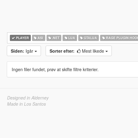
PLAYER
ASI
.NET
LUA
GTALUA
RAGE PLUGIN HOO
Siden:
Igår
Sorter efter:
Mest likede
Ingen filer fundet, prøv at skifte filtre kriterier.
Designed in Alderney
Made in Los Santos