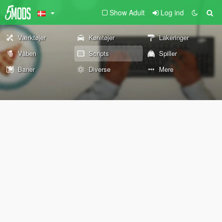
Show Adult
Log ind
Værktøjer
Køretøjer
Lakeringer
Våben
Scripts
Spiller
Baner
Diverse
Mere