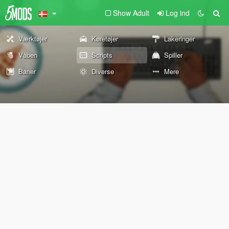
Show Adult
Log ind
Værktøjer
Køretøjer
Lakeringer
Våben
Scripts
Spiller
Baner
Diverse
Mere