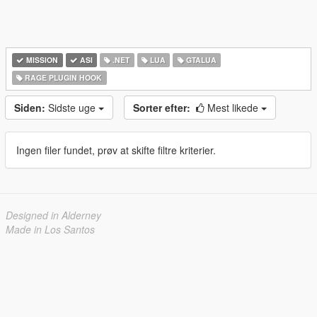
MISSION
ASI
.NET
LUA
GTALUA
RAGE PLUGIN HOOK
Siden:
Sidste uge
Sorter efter:
Mest likede
Ingen filer fundet, prøv at skifte filtre kriterier.
Designed in Alderney
Made in Los Santos