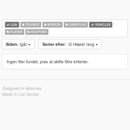
LUA
TRAINER
MISSION
GAMEPLAY
VEHICLES
PLAYER
WEAPONS
Siden:
Igår
Sorter efter:
Højest rang
Ingen filer fundet, prøv at skifte filtre kriterier.
Designed in Alderney
Made in Los Santos