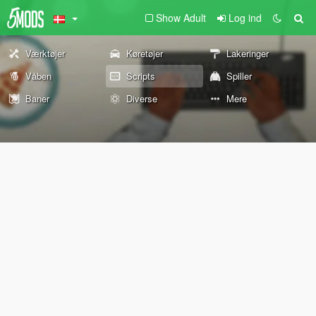
Show Adult
Log ind
Værktøjer
Køretøjer
Lakeringer
Våben
Scripts
Spiller
Baner
Diverse
Mere