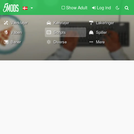
Show Adult
Log ind
Værktøjer
Køretøjer
Lakeringer
Våben
Scripts
Spiller
Baner
Diverse
Mere