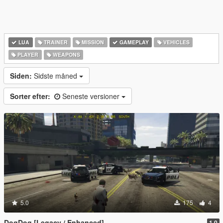
LUA
TRAINER
MISSION
GAMEPLAY
VEHICLES
PLAYER
WEAPONS
Siden:
Sidste måned
Sorter efter:
Seneste versioner
5.0
175
4
DogDog [Legacy / Enhanced]
1.0