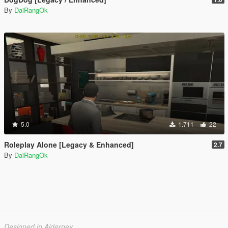
By
DaiRangOk
5.0
1.711
22
Roleplay Alone [Legacy & Enhanced]
2.7
By
DaiRangOk
Designed in Alderney