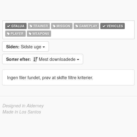
GTALUA
TRAINER
MISSION
GAMEPLAY
VEHICLES
PLAYER
WEAPONS
Siden:
Sidste uge
Sorter efter:
Mest downloadede
Ingen filer fundet, prøv at skifte filtre kriterier.
Designed in Alderney
Made in Los Santos