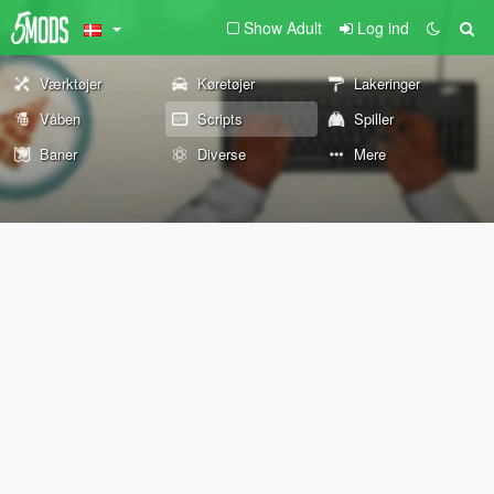
Show Adult
Log ind
Værktøjer
Køretøjer
Lakeringer
Våben
Scripts
Spiller
Baner
Diverse
Mere