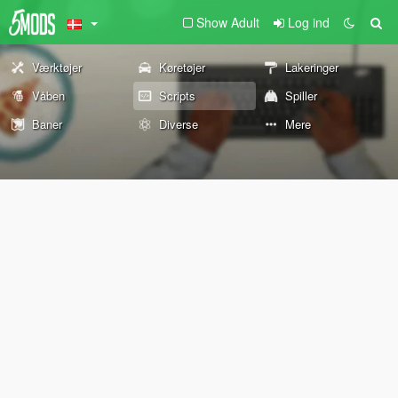
Show Adult
Log ind
Værktøjer
Køretøjer
Lakeringer
Våben
Scripts
Spiller
Baner
Diverse
Mere