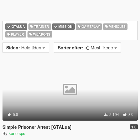
GTALUA
TRAINER
MISSION
GAMEPLAY
VEHICLES
PLAYER
WEAPONS
Siden:
Hele tiden
Sorter efter:
Mest likede
5.0
2.194
33
Simple Prisoner Arrest [GTALua]
1.0
By
kanersps