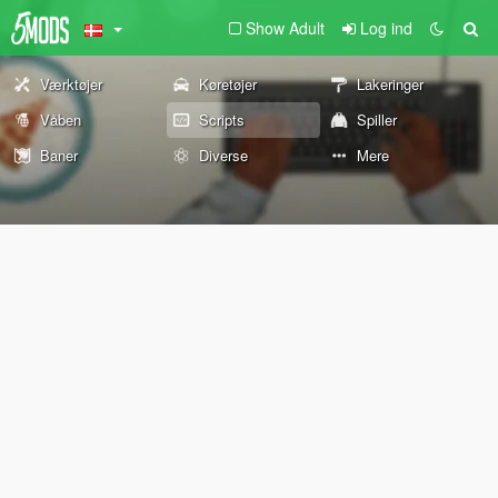
Show Adult
Log ind
Værktøjer
Køretøjer
Lakeringer
Våben
Scripts
Spiller
Baner
Diverse
Mere