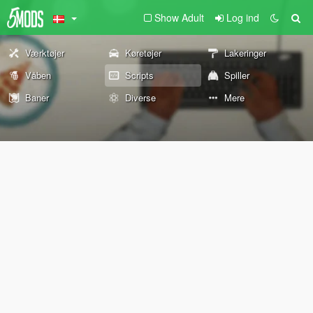
Show Adult
Log ind
Værktøjer
Køretøjer
Lakeringer
Våben
Scripts
Spiller
Baner
Diverse
Mere