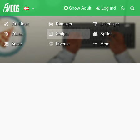
Show Adult
Log ind
Værktøjer
Køretøjer
Lakeringer
Våben
Scripts
Spiller
Baner
Diverse
Mere