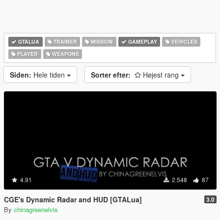
GTALUA
TRAINER
MISSION
GAMEPLAY
VEHICLES
PLAYER
WEAPONS
Siden:
Hele tiden
Sorter efter:
Højest rang
4.91
2.548
87
CGE's Dynamic Radar and HUD [GTALua]
3.0
By
chinagreenelvis