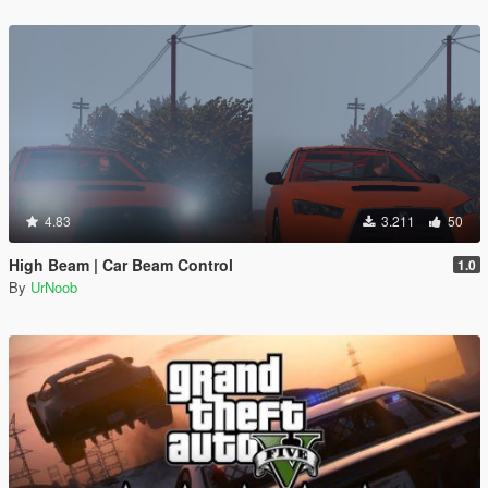
4.83
3.211
50
High Beam | Car Beam Control
1.0
By
UrNoob