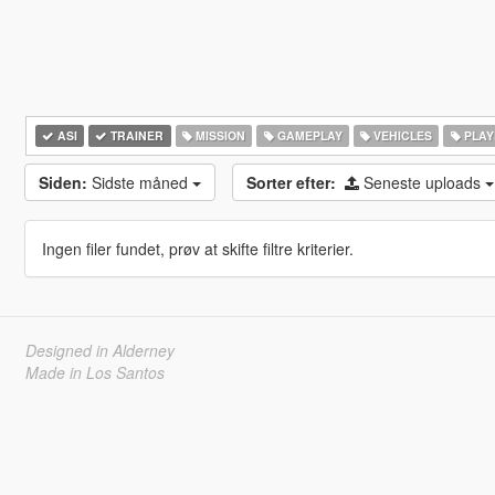
ASI
TRAINER
MISSION
GAMEPLAY
VEHICLES
PLAY
Siden:
Sidste måned
Sorter efter:
Seneste uploads
Ingen filer fundet, prøv at skifte filtre kriterier.
Designed in Alderney
Made in Los Santos