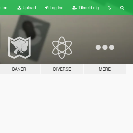
tent
Upload
Log ind
Tilmeld dig
BANER
DIVERSE
MERE