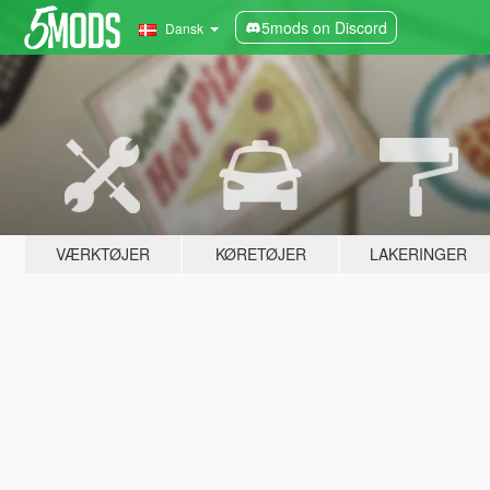
5mods on Discord
Dansk
VÆRKTØJER
KØRETØJER
LAKERINGER