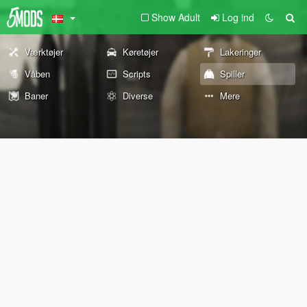
Show Adult
Log ind
Værktøjer
Køretøjer
Lakeringer
Våben
Scripts
Spiller
Baner
Diverse
Mere