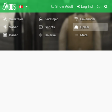
Show Adult
Log ind
Værktøjer
Køretøjer
Lakeringer
Våben
Scripts
Spiller
Baner
Diverse
Mere