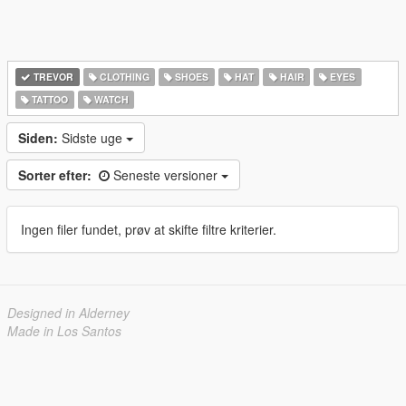
TREVOR
CLOTHING
SHOES
HAT
HAIR
EYES
TATTOO
WATCH
Siden:
Sidste uge
Sorter efter:
Seneste versioner
Ingen filer fundet, prøv at skifte filtre kriterier.
Designed in Alderney
Made in Los Santos