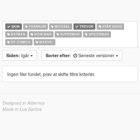
SKIN
FRANKLIN
MICHAEL
TREVOR
STAR WARS
BATMAN
IRON MAN
SUPERMAN
SPIDERMAN
DC COMICS
MARVEL
Siden:
Igår
Sorter efter:
Seneste versioner
Ingen filer fundet, prøv at skifte filtre kriterier.
Designed in Alderney
Made in Los Santos