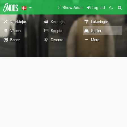
Show Adult
Log ind
Værktøjer
Køretøjer
Lakeringer
Våben
Scripts
Spiller
Baner
Diverse
Mere