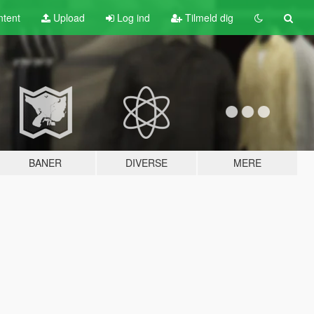
tent
Upload
Log ind
Tilmeld dig
BANER
DIVERSE
MERE