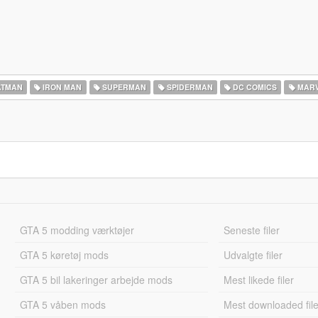
TMAN
IRON MAN
SUPERMAN
SPIDERMAN
DC COMICS
MARV
GTA 5 modding værktøjer
Seneste filer
GTA 5 køretøj mods
Udvalgte filer
GTA 5 bil lakeringer arbejde mods
Mest likede filer
GTA 5 våben mods
Mest downloaded file