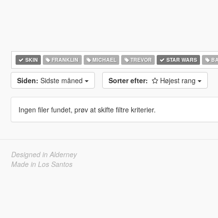
SKIN
FRANKLIN
MICHAEL
TREVOR
STAR WARS
BA
Siden:
Sidste måned
Sorter efter:
Højest rang
Ingen filer fundet, prøv at skifte filtre kriterier.
Designed in Alderney
Made in Los Santos