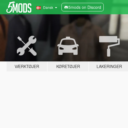
5mods on Discord
Dansk
VÆRKTØJER
KØRETØJER
LAKERINGER