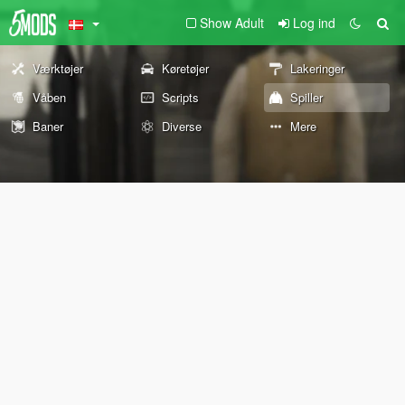
Show Adult
Log ind
Værktøjer
Køretøjer
Lakeringer
Våben
Scripts
Spiller
Baner
Diverse
Mere