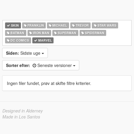
SKIN
FRANKLIN
MICHAEL
TREVOR
STAR WARS
BATMAN
IRON MAN
SUPERMAN
SPIDERMAN
DC COMICS
MARVEL
Siden:
Sidste uge
Sorter efter:
Seneste versioner
Ingen filer fundet, prøv at skifte filtre kriterier.
Designed in Alderney
Made in Los Santos