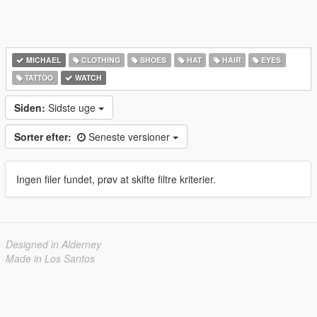
MICHAEL
CLOTHING
SHOES
HAT
HAIR
EYES
TATTOO
WATCH
Siden:
Sidste uge
Sorter efter:
Seneste versioner
Ingen filer fundet, prøv at skifte filtre kriterier.
Designed in Alderney
Made in Los Santos