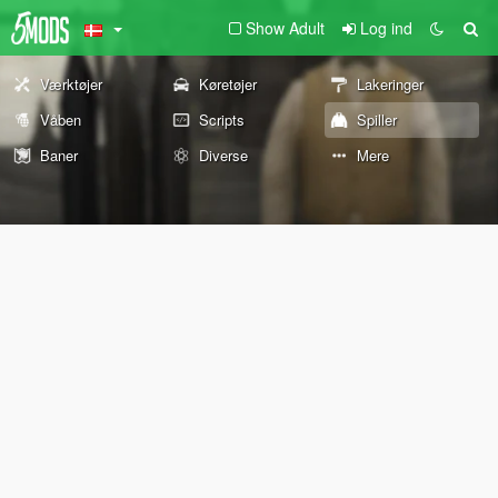
Show Adult
Log ind
Værktøjer
Køretøjer
Lakeringer
Våben
Scripts
Spiller
Baner
Diverse
Mere