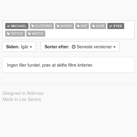
MICHAEL
CLOTHING
SHOES
HAT
HAIR
EYES
TATTOO
WATCH
Siden:
Igår
Sorter efter:
Seneste versioner
Ingen filer fundet, prøv at skifte filtre kriterier.
Designed in Alderney
Made in Los Santos