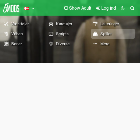
Show Adult
Log ind
Værktøjer
Køretøjer
Lakeringer
Våben
Scripts
Spiller
Baner
Diverse
Mere