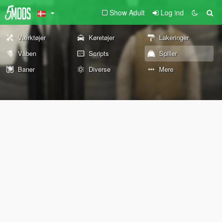
Show Adult
Log ind
Værktøjer
Køretøjer
Lakeringer
Våben
Scripts
Spiller
Baner
Diverse
Mere