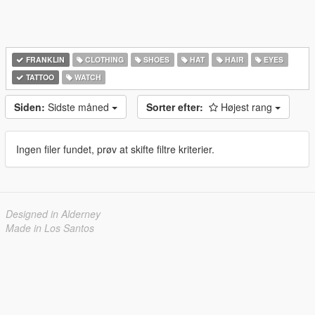
FRANKLIN
CLOTHING
SHOES
HAT
HAIR
EYES
TATTOO
WATCH
Siden:
Sidste måned
Sorter efter:
Højest rang
Ingen filer fundet, prøv at skifte filtre kriterier.
Designed in Alderney
Made in Los Santos