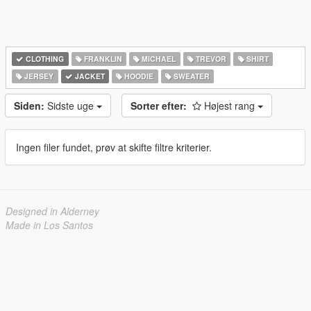
CLOTHING
FRANKLIN
MICHAEL
TREVOR
SHIRT
JERSEY
JACKET
HOODIE
SWEATER
Siden:
Sidste uge
Sorter efter:
Højest rang
Ingen filer fundet, prøv at skifte filtre kriterier.
Designed in Alderney
Made in Los Santos