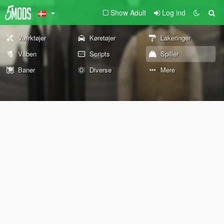
Show Adult
Log ind
Værktøjer
Køretøjer
Lakeringer
Våben
Scripts
Spiller
Baner
Diverse
Mere