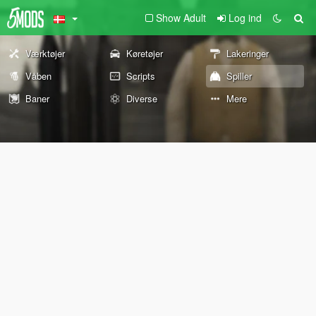
Show Adult
Log ind
Værktøjer
Køretøjer
Lakeringer
Våben
Scripts
Spiller
Baner
Diverse
Mere