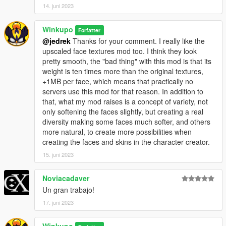
SinglePlayer del mod (SP), después de descargarlo, en la ruta
14. juni 2023
“x64v.rpf\models\cdimages\streamedpeds”. Para esto debes
usar el programa OPENIV.
Winkupo
Forfatter
@jedrek
Thanks for your comment. I really like the
Para instalar este mod en el modo Multiplayer/Servidor (MP):
upscaled face textures mod too. I think they look
pretty smooth, the "bad thing" with this mod is that its
En los archivos a descargar se encuentra ya creada la carpeta
weight is ten times more than the original textures,
'stream', el archivo __resource.lua, y los archivos pertinentes
+1MB per face, which means that practically no
todos alojados dentro de una carpeta llamada 'Splendid'
servers use this mod for that reason. In addition to
después de la carpeta inicial 'MP'. Simplemente deberías
that, what my mod raises is a concept of variety, not
copiar la carpeta 'Splendid' a la carpeta 'resources' de tu
only softening the faces slightly, but creating a real
servidor. Si ya tienes todas esas carpetas creadas,
diversity making some faces much softer, and others
simplemente puedes copiar los archivos dentro de 'stream' a tu
more natural, to create more possibilities when
propia carpeta de 'stream'.
creating the faces and skins in the character creator.
CONTACTO
15. juni 2023
Para cualquier tipo de problema con el mod, bug, artefactos,
Noviacadaver
dudas, podéis contactar conmigo en mi twitter: @Winkupo , o
Un gran trabajo!
por DM en discord: Winkupo#1275
17. juni 2023
VERSIONES (1.0)