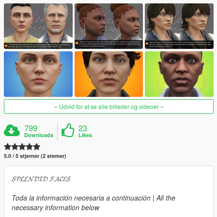
Udvid for at se alle billeder og videoer
799
23
Downloads
Likes
5.0 / 5 stjerner (2 stemer)
𝓢𝓟𝓛𝓔𝓝𝓓𝓘𝓓 𝓕𝓐𝓒𝓔𝓢
Toda la información necesaria a continuación | All the
necessary information below