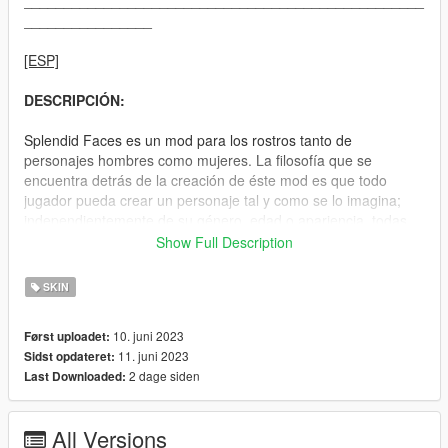
__________________________________________________
________________
[ESP]
DESCRIPCIÓN:
Splendid Faces es un mod para los rostros tanto de
personajes hombres como mujeres. La filosofía que se
encuentra detrás de la creación de éste mod es que todo
jugador pueda crear un personaje tal y como se lo imagina;
independientemente de su género, edad o apariencia, todas
las combinaciones son posibles y válidas. Por eso si deseas
Show Full Description
crear un personaje joven y con piel lisa podrás hacerlo, al igual
que un personaje maduro, o un personaje con expresiones
SKIN
más marcadas. Por eso nuestro contenido ha sido tratado de
la siguiente manera:
10. juni 2023
Først uploadet:
11. juni 2023
Sidst opdateret:
· Todas las texturas tienen un difuminado básico para eliminar
2 dage siden
Last Downloaded:
la pixelación excesiva de las imágenes.
· Todas las texturas han sido comprimidas en formato .dds
para una mayor optimización y calidad al crear los archivos
All Versions
correspondientes.