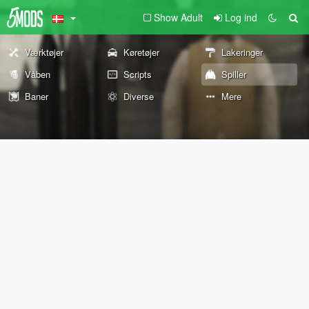
Show Adult
Log ind
Værktøjer
Køretøjer
Lakeringer
Våben
Scripts
Spiller
Baner
Diverse
Mere