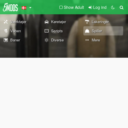
Show Adult
Log ind
Værktøjer
Køretøjer
Lakeringer
Våben
Scripts
Spiller
Baner
Diverse
Mere