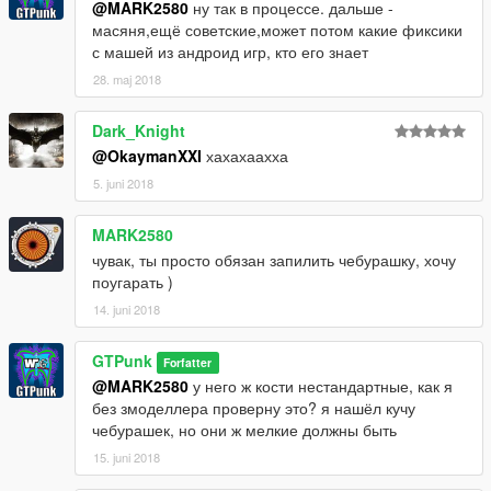
@MARK2580
ну так в процессе. дальше -
масяня,ещё советские,может потом какие фиксики
с машей из андроид игр, кто его знает
28. maj 2018
Dark_Knight
@OkaymanXXI
хахахаахха
5. juni 2018
MARK2580
чувак, ты просто обязан запилить чебурашку, хочу
поугарать )
14. juni 2018
GTPunk
Forfatter
@MARK2580
у него ж кости нестандартные, как я
без змоделлера проверну это? я нашёл кучу
чебурашек, но они ж мелкие должны быть
15. juni 2018