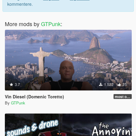
kommentere.
More mods by
GTPunk
:
3.7
1.522
25
Vin Diesel (Domenic Toretto)
most of bugs fixed (but not really) (to be honest)
By
GTPunk