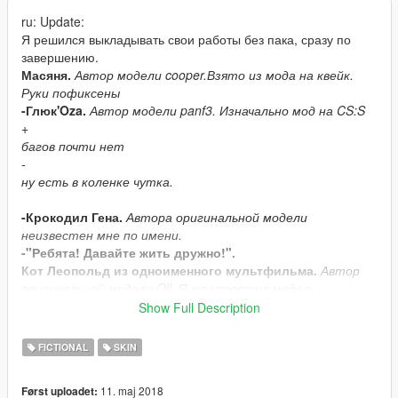
ru: Update:
Я решился выкладывать свои работы без пака, сразу по
завершению.
Масяня.
Автор модели cooper.Взято из мода на квейк.
Руки пофиксены
-Глюк'Oza.
Автор модели panf3. Изначально мод на CS:S
+
багов почти нет
-
ну есть в коленке чутка.
-Крокодил Гена.
Автора оригинальной модели
неизвестен мне по имени.
-"Ребята! Давайте жить дружно!".
Кот Леопольд из одноименного мультфильма.
Автор
оригинальной модели Oll. Я же упростил модель,
сократив количество полигонов и создав новую УВВ-
Show Full Description
развёртку и текстуру. Вообще в планах пак советских
мультиков, но делаю я всё долго и муторно,и вообще не
FICTIONAL
SKIN
обещаю. Хотя...
+
11. maj 2018
Først uploadet:
всё норм в риге