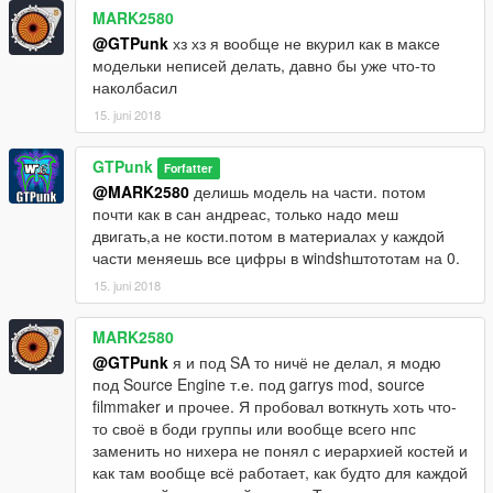
MARK2580
@GTPunk
хз хз я вообще не вкурил как в максе
модельки неписей делать, давно бы уже что-то
наколбасил
15. juni 2018
GTPunk
Forfatter
@MARK2580
делишь модель на части. потом
почти как в сан андреас, только надо меш
двигать,а не кости.потом в материалах у каждой
части меняешь все цифры в windshштототам на 0.
15. juni 2018
MARK2580
@GTPunk
я и под SA то ничё не делал, я модю
под Source Engine т.е. под garrys mod, source
filmmaker и прочее. Я пробовал воткнуть хоть что-
то своё в боди группы или вообще всего нпс
заменить но нихера не понял с иерархией костей и
как там вообще всё работает, как будто для каждой