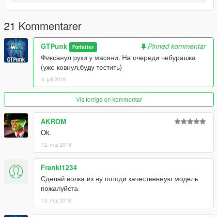
But, who knows...
+
21 Kommentarer
Everything rigged pretty good
-
There are soo little holes, almost unseen. Only i can see
GTPunk
Pinned kommentar
Forfatter
them...
Фиксанул руки у масяни. На очереди чебурашка
(уже ковнул,буду тестить)
4. juli 2018
Vis forrige en kommentar
AKROM
Ok.
12. maj 2018
Franki1234
Сделай волка из ну погоди качественную модель
пожалуйста
13. maj 2018