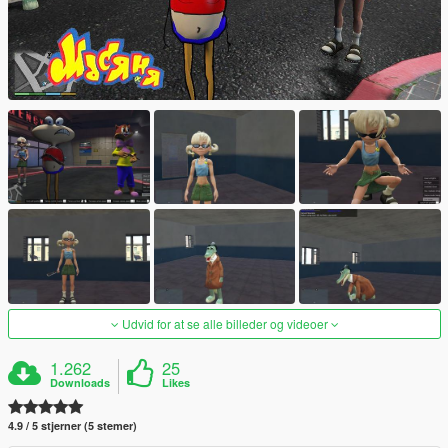
Udvid for at se alle billeder og videoer
1.262
25
Downloads
Likes
4.9 / 5 stjerner (5 stemer)