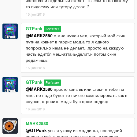
части свой отдельный скелет. Ты сам то по какому-
то видосику или тутору делал ?
15. juni 2018
GTPunk
Forfatter
@MARK2580
о,мне нужен чел, который мой скин
путина ковнет в гаррис мод,а то я одного
попросил,но нема не делает...просто на каждую
часть едитбл меш-аттачь-делит.и потом скин
редакчишь
15. juni 2018
GTPunk
Forfatter
@MARK2580
просто кинь вк или стим- я тебе ты
мне. не надо будет те ничего компилировать как в
соурсе, строчить моды буш прям подряд
16. juni 2018
MARK2580
@GTPunk
увы я ухожу из моддинга, последний
проект и всё, а путин и так уже есть в гаррисе