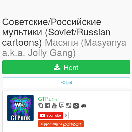
Советские/Российские
мультики (Soviet/Russian
cartoons)
Масяня (Masyanya
a.k.a. Jolly Gang)
Hent
Del
GTPunk
support mig på