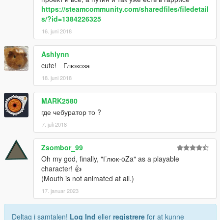
https://steamcommunity.com/sharedfiles/filedetail
s/?id=1384226325
16. juni 2018
Ashlynn
cute! Глюкоза
18. juni 2018
MARK2580
где чебуратор то ?
7. juli 2018
Zsombor_99
Oh my god, finally, "Глюк-oZa" as a playable
character! 👍
(Mouth is not animated at all.)
17. januar 2023
Deltag i samtalen!
Log Ind
eller
registrere
for at kunne