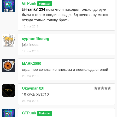
GTPunk
Forfatter
@Franki1234
пока что я находил только где руки
были с телом соединены,для 3д печати. ну может
оттуда только голову брать
13. maj 2018
syphonfilterarg
jeje lindos
19. maj 2018
MARK2580
странное сочетание глюкозы и леопольда с геной
28. maj 2018
OkaymanXXI
10 cyka blyat/10
28. maj 2018
GTPunk
Forfatter