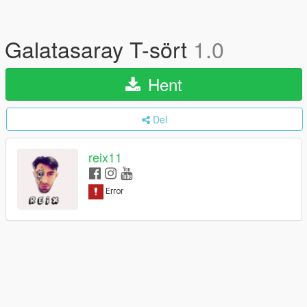
Galatasaray T-sört
1.0
Hent
Del
reix11