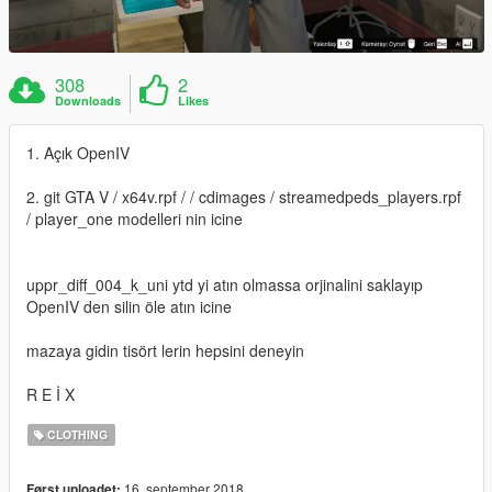
308
2
Downloads
Likes
1. Açık OpenIV
2. git GTA V / x64v.rpf / / cdimages / streamedpeds_players.rpf
/ player_one modelleri nin icine
uppr_diff_004_k_uni ytd yi atın olmassa orjinalini saklayıp
OpenIV den silin öle atın icine
mazaya gidin tisört lerin hepsini deneyin
R E İ X
CLOTHING
16. september 2018
Først uploadet: