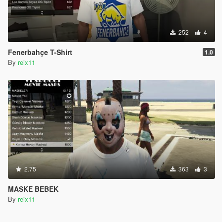
252
4
Fenerbahçe T-Shirt
1.0
By
reix11
2.75
363
3
MASKE BEBEK
By
reix11