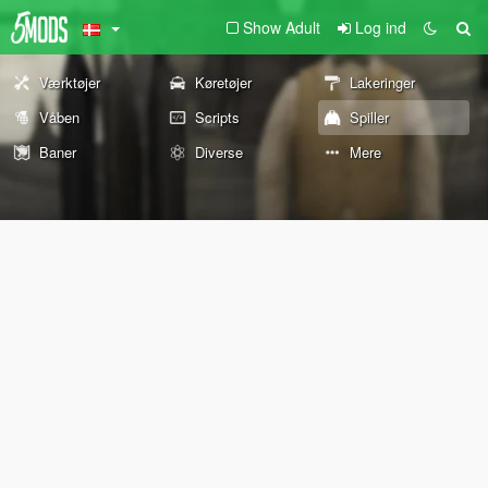
Show Adult
Log ind
Værktøjer
Køretøjer
Lakeringer
Våben
Scripts
Spiller
Baner
Diverse
Mere