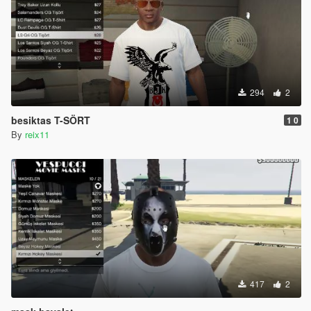
294
2
besiktas T-SÖRT
1 0
By
reix11
417
2