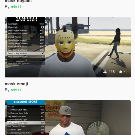
mask hayalet
By
reix11
468
4
mask emoji
By
reix11