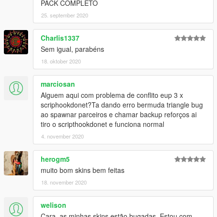
PACK COMPLETO
25. september 2020
Charlis1337
Sem igual, parabéns
18. oktober 2020
marciosan
Alguem aqui com problema de conflito eup 3 x
scriphookdonet?Ta dando erro bermuda triangle bug
ao spawnar parceiros e chamar backup reforços ai
tiro o scripthookdonet e funciona normal
4. november 2020
herogm5
muito bom skins bem feitas
18. november 2020
welison
Cara, as minhas skins estão bugadas. Estou com