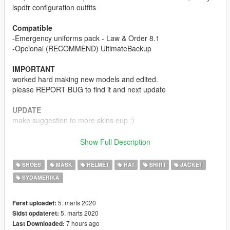
lspdfr configuration outfits
Compatible
-Emergency uniforms pack - Law & Order 8.1
-Opcional (RECOMMEND) UltimateBackup
IMPORTANT
worked hard making new models and edited.
please REPORT BUG to find it and next update
UPDATE
make suggestion to more skins eup :)
-
Credits
Show Full Description
EUP By Alex Ashfold
SHOES
MASK
HELMET
HAT
SHIRT
JACKET
Model3D/Texture By Mr.KobraX
SYDAMERIKA
Remodel3D/Texture By Mr.KobraX
Capacete ROCAM/PRF
5. marts 2020
Først uploadet:
Model3D/Texture By Mr.KobraX
5. marts 2020
Sidst opdateret:
7 hours ago
Last Downloaded: