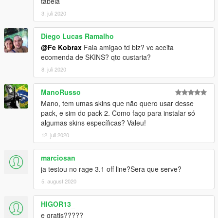
tabela
acessorios e reportar bug entra discord eu estarei ver a lista :)
3. juli 2020
Diego Lucas Ramalho
@Fe Kobrax
Fala amigao td blz? vc aceita
ecomenda de SKINS? qto custaria?
8. juli 2020
ManoRusso
Mano, tem umas skins que não quero usar desse
pack, e sim do pack 2. Como faço para instalar só
algumas skins específicas? Valeu!
12. juli 2020
marciosan
ja testou no rage 3.1 off line?Sera que serve?
5. august 2020
HIGOR13_
e gratis?????