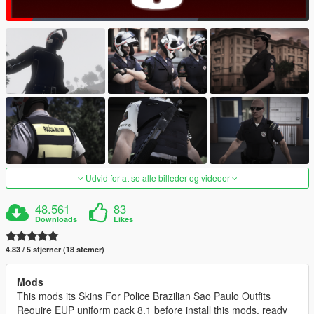
Udvid for at se alle billeder og videoer
48.561
83
Downloads
Likes
4.83 / 5 stjerner (18 stemer)
Mods
This mods its Skins For Police Brazilian Sao Paulo Outfits
Require EUP uniform pack 8.1 before install this mods, ready