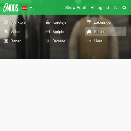
Show Adult
Log ind
Værktøjer
Køretøjer
Lakeringer
Våben
Scripts
Spiller
Baner
Diverse
Mere