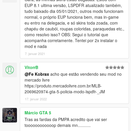
EUP 8.1 ultima versão, LSPDFR atualizado também,
tudo baixado dia 05/01/2021, outros mods funcionam
normal, o próprio EUP funciona bem, mas in-game
eu entro na delegacia, e só skins toda zoada, com
chapéu de caubói, roupas coloridas, paraquedas etc.,
como resolvo isso? OBS: Segui o tutorial que
acompanha corretamente. Tentei por 2x instalar o
mod e nada
7. januar 2021
VitorrB
@Fe Kobrax
acho que estão vendendo seu mod no
mercado livre
https://produto.mercadolivre.com.br/MLB-
2069620974-gta-5-policia-modo-lspdfr-_JM
17. januar 2022
Márcio GTA 5
Tras as fardas da PMPA acredito que vai ser
toooooooooooop demais mn...........