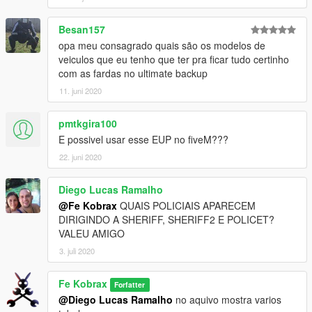
local: C: > Program Files (x86) > Steam > steamapps >
common > Grand Theft Auto V > lspdfr
Besan157
opa meu consagrado quais são os modelos de
4
- [opcional] "UltimateBackup"
veiculos que eu tenho que ter pra ficar tudo certinho
open folder ULTIMATEBACKUP CONFIGURADO, extract
com as fardas no ultimate backup
UltimateBackup to
11. juni 2020
local C: > Program Files (x86) > Steam > steamapps >
common > Grand Theft Auto V > plugins > LSPDFR
pmtkgira100
Version BETA R1
E possivel usar esse EUP no fiveM???
Released.
22. juni 2020
All Police LIST:
Diego Lucas Ramalho
Ambiental. / GARRA
@Fe Kobrax
QUAIS POLICIAIS APARECEM
ForcaTatica. / COE(beta)
DIRIGINDO A SHERIFF, SHERIFF2 E POLICET?
RadioPatrulha. / Guarda Municipal(beta)
VALEU AMIGO
TransitoSP. / CHOQUE
ROTA. / TOR.
3. juli 2020
BAEP. / PRF.
Fe Kobrax
Forfatter
[PT]Atualizacao
@Diego Lucas Ramalho
no aquivo mostra varios
Quem quiser ajudar fazer sugestao adiocionar mais farda,