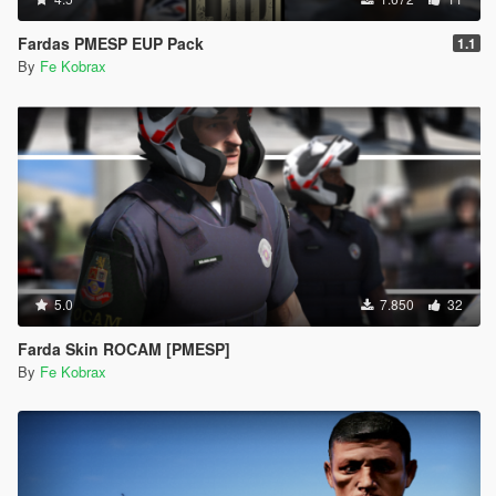
Fardas PMESP EUP Pack
1.1
By
Fe Kobrax
5.0
7.850
32
Farda Skin ROCAM [PMESP]
By
Fe Kobrax