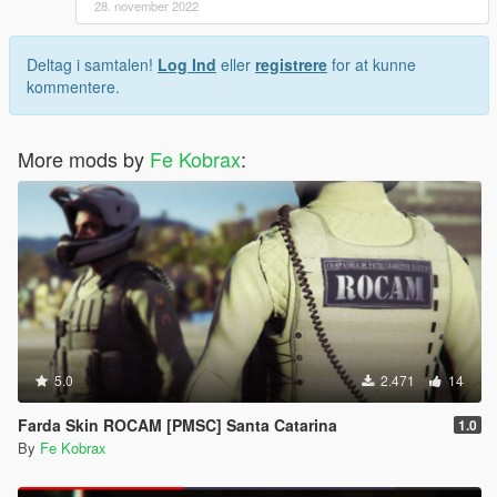
28. november 2022
Deltag i samtalen!
Log Ind
eller
registrere
for at kunne
kommentere.
More mods by
Fe Kobrax
:
5.0
2.471
14
Farda Skin ROCAM [PMSC] Santa Catarina
1.0
By
Fe Kobrax