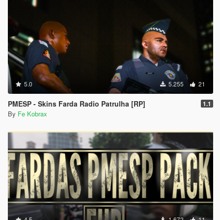
5.0
5.255
21
PMESP - Skins Farda Radio Patrulha [RP]
1.1
By
Fe Kobrax
4.5
1.672
11