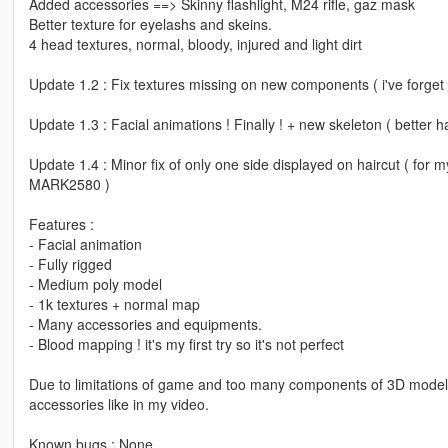
Added accessories ==> Skinny flashlight, M24 rifle, gaz mask
Better texture for eyelashs and skeins.
4 head textures, normal, bloody, injured and light dirt
Update 1.2 : Fix textures missing on new components ( i've forget 
Update 1.3 : Facial animations ! Finally ! + new skeleton ( bette
Update 1.4 : Minor fix of only one side displayed on haircut ( for m
MARK2580 )
Features :
- Facial animation
- Fully rigged
- Medium poly model
- 1k textures + normal map
- Many accessories and equipments.
- Blood mapping ! it's my first try so it's not perfect
Due to limitations of game and too many components of 3D model,
accessories like in my video.
Known bugs : None