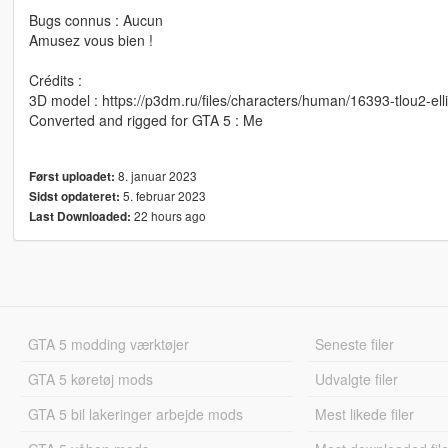
Bugs connus : Aucun
Amusez vous bien !
Crédits :
3D model : https://p3dm.ru/files/characters/human/16393-tlou2-elli
Converted and rigged for GTA 5 : Me
8. januar 2023
Først uploadet:
5. februar 2023
Sidst opdateret:
22 hours ago
Last Downloaded:
GTA 5 modding værktøjer
Seneste filer
GTA 5 køretøj mods
Udvalgte filer
GTA 5 bil lakeringer arbejde mods
Mest likede filer