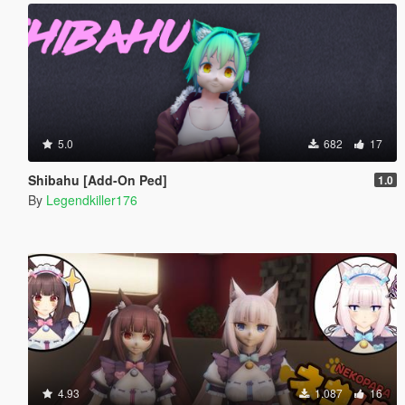
5.0
682
17
Shibahu [Add-On Ped]
1.0
By
Legendkiller176
4.93
1.087
16