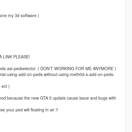
 one my 3d software )
A LINK PLEASE!
ddonpeds-asi-pedselector. ( DON'T WORKING FOR ME ANYMORE )
torial-using-add-on-peds-without-using-meth0d-s-add-on-peds-
ect )
thod because the new GTA 5 update cause issue and bugs with
 ped will floating in air !!