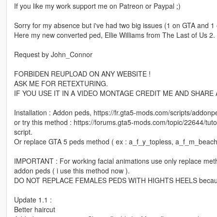
If you like my work support me on Patreon or Paypal ;)
Sorry for my absence but i've had two big issues (1 on GTA and 1
Here my new converted ped, Ellie Williams from The Last of Us 2.
Request by John_Connor
FORBIDEN REUPLOAD ON ANY WEBSITE !
ASK ME FOR RETEXTURING.
IF YOU USE IT IN A VIDEO MONTAGE CREDIT ME AND SHARE 
Installation : Addon peds, https://fr.gta5-mods.com/scripts/a
or try this method : https://forums.gta5-mods.com/topic/22644/tu
script.
Or replace GTA 5 peds method ( ex : a_f_y_topless, a_f_m_beach 
IMPORTANT : For working facial animations use only replace me
addon peds ( i use this method now ).
DO NOT REPLACE FEMALES PEDS WITH HIGHTS HEELS because your
Update 1.1 :
Better haircut