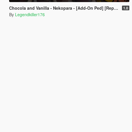
Chocola and Vanilla - Nekopara - [Add-On Ped] [Replace]
1.0
By
Legendkiller176