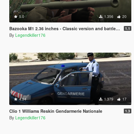
5.0
1.356
20
Bazooka M1 2.36 inches - Classic version and battle of Osana version .
1.1
By
Legendkiller176
4.94
1.379
17
Clio 1 Williams Reskin Gendarmerie Nationale
1.3
By
Legendkiller176