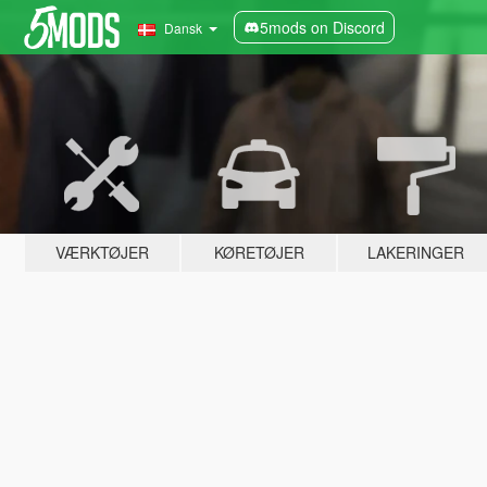
5mods on Discord
Dansk
VÆRKTØJER
KØRETØJER
LAKERINGER