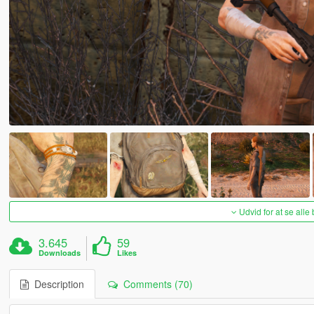
Udvid for at se alle
3.645
59
Downloads
Likes
Description
Comments (70)