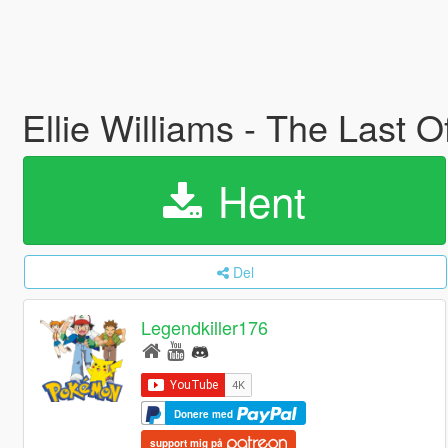
Ellie Williams - The Last 
Hent
Del
Legendkiller176
Donere med
support mig på