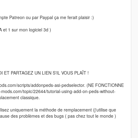
te Patreon ou par Paypal ça me ferait plaisir :)
et 1 sur mon logiciel 3d )
 ET PARTAGEZ UN LIEN S'IL VOUS PLAÎT !
ta5-mods.com/scripts/addonpeds-asi-pedselector. (NE FONCTIONNE
mods.com/topic/22644/tutorial-using-add-on-peds-without-
placement classique.
ilisez uniquement la méthode de remplacement (j'utilise que
cause des problèmes et des bugs ( pas chez tout le monde )