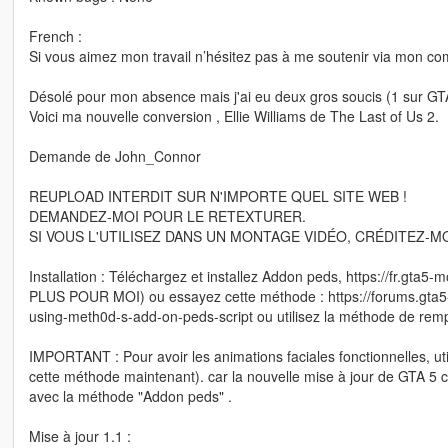
French :
Si vous aimez mon travail n’hésitez pas à me soutenir via mon comp
Désolé pour mon absence mais j'ai eu deux gros soucis (1 sur GTA 
Voici ma nouvelle conversion , Ellie Williams de The Last of Us 2.
Demande de John_Connor
REUPLOAD INTERDIT SUR N'IMPORTE QUEL SITE WEB !
DEMANDEZ-MOI POUR LE RETEXTURER.
SI VOUS L'UTILISEZ DANS UN MONTAGE VIDÉO, CRÉDITEZ-MOI
Installation : Téléchargez et installez Addon peds, https://fr.g
PLUS POUR MOI) ou essayez cette méthode : https://forums.gta5-
using-meth0d-s-add-on-peds-script ou utilisez la méthode de rem
IMPORTANT : Pour avoir les animations faciales fonctionnelles, ut
cette méthode maintenant). car la nouvelle mise à jour de GTA 5 
avec la méthode "Addon peds" .
Mise à jour 1.1 :