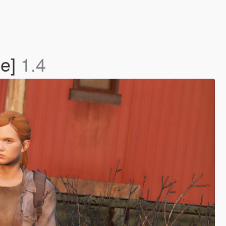
ce]
1.4