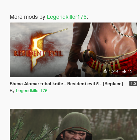
More mods by
Legendkiller176
:
1.514
15
Sheva Alomar tribal knife - Resident evil 5 - [Replace]
1.0
By
Legendkiller176