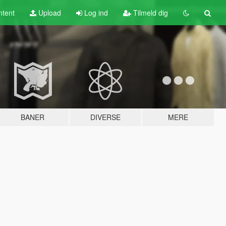
tent
Upload
Log ind
Tilmeld dig
BANER
DIVERSE
MERE