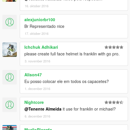
16. oktober 2016
alexjuniorbr100
Br Representado nice
17. oktober 2016
Ichchuk Adhikari
please create full face helmet is franklin with go pro.
3. november 2016
Alison47
Eu posso colocar ele em todos os capacetes?
1. december 2016
Nightcore
@Tenente Almeida
it use for franklin or michael?
6. december 2016
MuriloRicardo