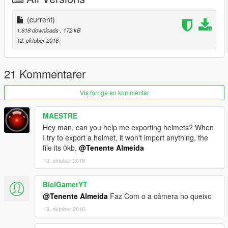
(current)
1.618 downloads
, 172 kB
12. oktober 2016
21 Kommentarer
Vis forrige en kommentar
MAESTRE
Hey man, can you help me exporting helmets? When
I try to export a helmet, it won't import anything, the
file its 0kb,
@Tenente Almeida
13. oktober 2016
BielGamerYT
@Tenente Almeida
Faz Com o a câmera no queixo
13. oktober 2016