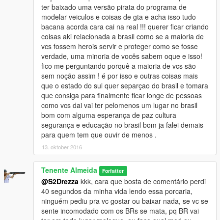
ter baixado uma versão pirata do programa de
modelar veiculos e coisas de gta e acha isso tudo
bacana acorda cara cai na real !!! querer ficar criando
coisas aki relacionada a brasil como se a maioria de
vcs fossem herois servir e proteger como se fosse
verdade, uma minoria de vocês sabem oque e isso!
fico me perguntando porquê a maioria de vcs são
sem noção assim ! é por isso e outras coisas mais
que o estado do sul quer separçao do brasil e tomara
que consiga para finalmente ficar longe de pessoas
como vcs dai vai ter pelomenos um lugar no brasil
bom com alguma esperança de paz cultura
segurança e educação no brasil bom ja falei demais
para quem tem que ouvir de menos .
13. oktober 2016
Tenente Almeida
Forfatter
@S2Drezza
kkk, cara que bosta de comentário perdi
40 segundos da minha vida lendo essa porcaria,
ninguém pediu pra vc gostar ou baixar nada, se vc se
sente incomodado com os BRs se mata, pq BR vai