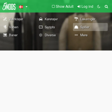
Show Adult
Log ind
Værktøjer
Køretøjer
Lakeringer
Våben
Scripts
Spiller
Baner
Diverse
Mere