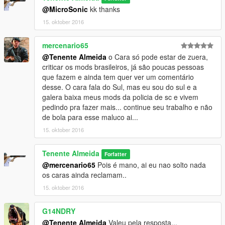
@MicroSonic
kk thanks
15. oktober 2016
mercenario65
@Tenente Almeida
o Cara só pode estar de zuera,
criticar os mods brasileiros, já são poucas pessoas
que fazem e ainda tem quer ver um comentário
desse. O cara fala do Sul, mas eu sou do sul e a
galera baixa meus mods da policia de sc e vivem
pedindo pra fazer mais... continue seu trabalho e não
de bola para esse maluco ai...
15. oktober 2016
Tenente Almeida
Forfatter
@mercenario65
Pois é mano, ai eu nao solto nada
os caras ainda reclamam..
15. oktober 2016
G14NDRY
@Tenente Almeida
Valeu pela resposta...