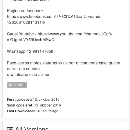
Página no facebook -
https://www.facebook.com/T%C3%A1tico-Comando-
1285661028143114/
Canal Youtube - https://www.youtube.com/channel/UCg9-
dZQgroLVY59DcxhMSwQ
Whatsapp 12 981147658
Faço carros motos viaturas skins por encomenda caso queira
entrar em contato
o whatsapp esta acima..
HELMET
12. oktober 2016
Først uploadet:
13. oktober 2016
Sidst opdateret:
10 hours ago
Last Downloaded:
All Versions