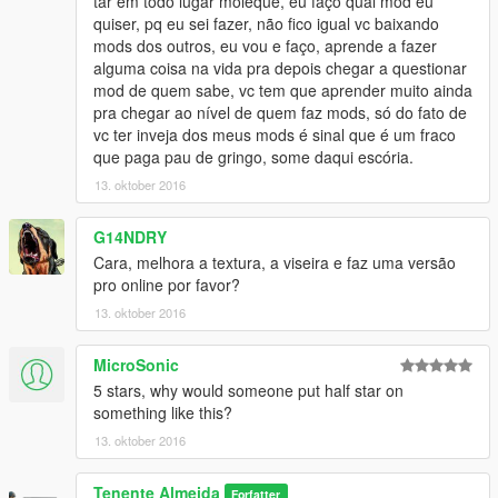
tar em todo lugar moleque, eu faço qual mod eu
quiser, pq eu sei fazer, não fico igual vc baixando
mods dos outros, eu vou e faço, aprende a fazer
alguma coisa na vida pra depois chegar a questionar
mod de quem sabe, vc tem que aprender muito ainda
pra chegar ao nível de quem faz mods, só do fato de
vc ter inveja dos meus mods é sinal que é um fraco
que paga pau de gringo, some daqui escória.
13. oktober 2016
G14NDRY
Cara, melhora a textura, a viseira e faz uma versão
pro online por favor?
13. oktober 2016
MicroSonic
5 stars, why would someone put half star on
something like this?
13. oktober 2016
Tenente Almeida
Forfatter