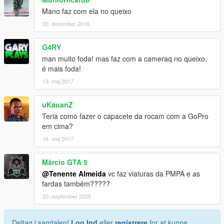
Mano faz com ela no queixo
20. december 2016
G4RY
man muito foda! mas faz com a cameraq no queixo,
é mais foda!
13. maj 2017
uKauanZ
Teria como fazer o capacete da rocam com a GoPro
em cima?
16. maj 2017
Márcio GTA 5
@Tenente Almeida
vc faz viaturas da PMPA e as
fardas também?????
20. september 2025
Deltag i samtalen!
Log Ind
eller
registrere
for at kunne