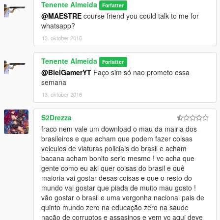
Tenente Almeida
Forfatter
@MAESTRE
course friend you could talk to me for
whatsapp?
13. oktober 2016
Tenente Almeida
Forfatter
@BielGamerYT
Faço sim só nao prometo essa
semana
13. oktober 2016
S2Drezza
fraco nem vale um download o mau da mairia dos
brasileiros e que acham que podem fazer coisas
veiculos de viaturas policiais do brasil e acham
bacana acham bonito serio mesmo ! vc acha que
gente como eu aki quer coisas do brasil e quê
maioria vai gostar desas coisas e que o resto do
mundo vai gostar que piada de muito mau gosto !
vão gostar o brasil e uma vergonha nacional pais de
quinto mundo zero na educação zero na saude
nação de corruptos e assasinos e vem vc aqui deve