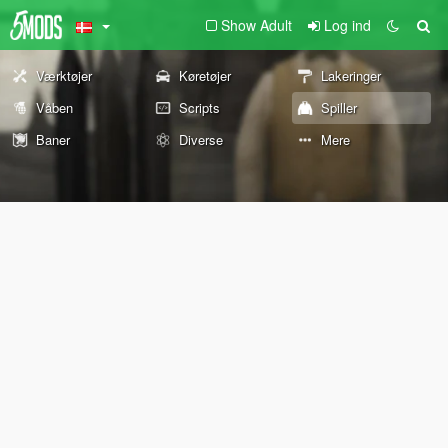
Show Adult
Log ind
Værktøjer
Køretøjer
Lakeringer
Våben
Scripts
Spiller
Baner
Diverse
Mere