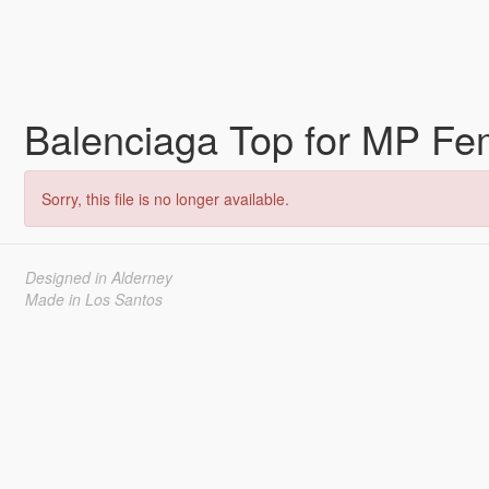
Balenciaga Top for MP F
Sorry, this file is no longer available.
Designed in Alderney
Made in Los Santos