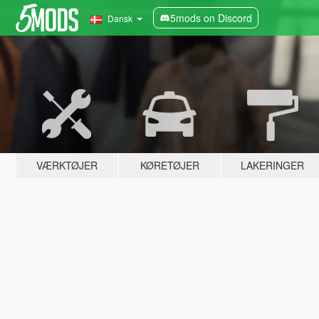
5mods on Discord
Dansk
VÆRKTØJER
KØRETØJER
LAKERINGER