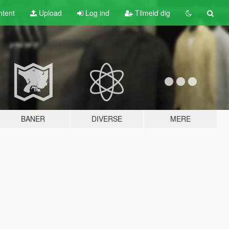
tent
Upload
Log ind
Tilmeld dig
BANER
DIVERSE
MERE