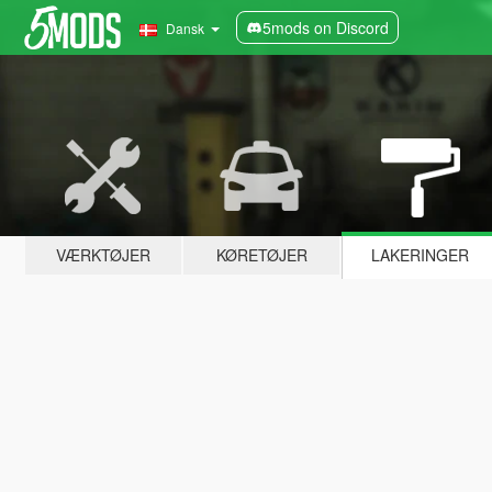
5mods on Discord
Dansk
VÆRKTØJER
KØRETØJER
LAKERINGER