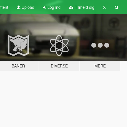
tent
Upload
Log ind
Tilmeld dig
BANER
DIVERSE
MERE