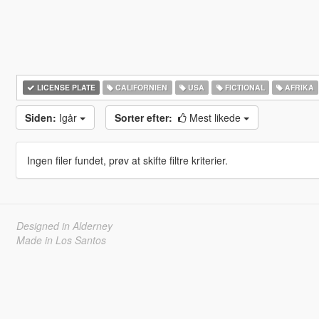
LICENSE PLATE
CALIFORNIEN
USA
FICTIONAL
AFRIKA
Siden:
Igår
Sorter efter:
Mest likede
Ingen filer fundet, prøv at skifte filtre kriterier.
Designed in Alderney
Made in Los Santos