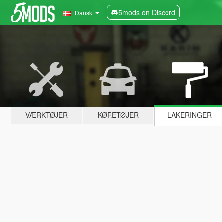
5mods on Discord
Dansk
VÆRKTØJER
KØRETØJER
LAKERINGER