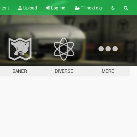
tent
Upload
Log ind
Tilmeld dig
BANER
DIVERSE
MERE