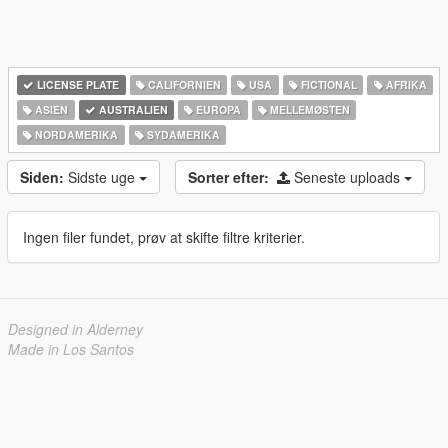
LICENSE PLATE
CALIFORNIEN
USA
FICTIONAL
AFRIKA
ASIEN
AUSTRALIEN
EUROPA
MELLEMØSTEN
NORDAMERIKA
SYDAMERIKA
Siden:
Sidste uge
Sorter efter:
Seneste uploads
Ingen filer fundet, prøv at skifte filtre kriterier.
Designed in Alderney
Made in Los Santos