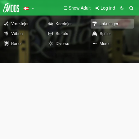
Show Adult
Log ind
Værktøjer
Køretøjer
Lakeringer
Våben
Scripts
Spiller
Baner
Diverse
Mere