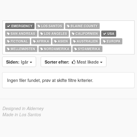
EMERGENCY
LOS SANTOS
BLAINE COUNTY
SAN ANDREAS
LOS ANGELES
CALIFORNIEN
USA
FICTIONAL
AFRIKA
ASIEN
AUSTRALIEN
EUROPA
MELLEMØSTEN
NORDAMERIKA
SYDAMERIKA
Siden:
Igår
Sorter efter:
Mest likede
Ingen filer fundet, prøv at skifte filtre kriterier.
Designed in Alderney
Made in Los Santos