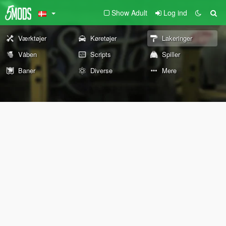
Show Adult
Log ind
Værktøjer
Køretøjer
Lakeringer
Våben
Scripts
Spiller
Baner
Diverse
Mere