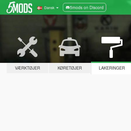
5mods on Discord
Dansk
VÆRKTØJER
KØRETØJER
LAKERINGER