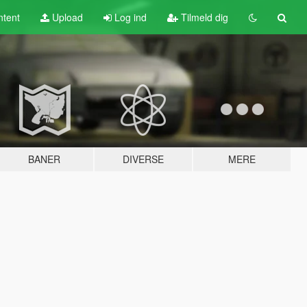
tent
Upload
Log ind
Tilmeld dig
BANER
DIVERSE
MERE