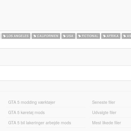
LOS ANGELES
CALIFORNIEN
USA
FICTIONAL
AFRIKA
AS
GTA 5 modding værktøjer
Seneste filer
GTA 5 køretøj mods
Udvalgte filer
GTA 5 bil lakeringer arbejde mods
Mest likede filer