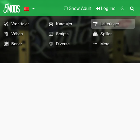
Show Adult
Log ind
Værktøjer
Køretøjer
Lakeringer
Våben
Scripts
Spiller
Baner
Diverse
Mere