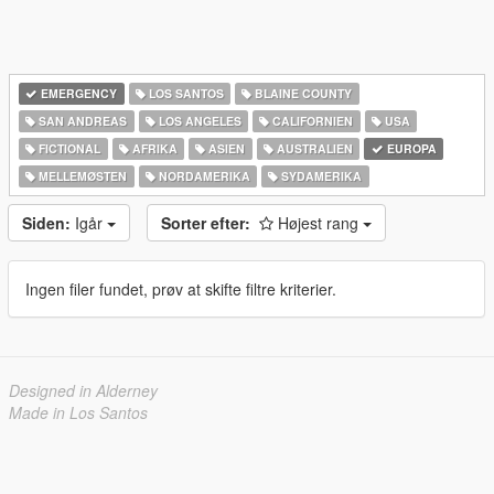
EMERGENCY
LOS SANTOS
BLAINE COUNTY
SAN ANDREAS
LOS ANGELES
CALIFORNIEN
USA
FICTIONAL
AFRIKA
ASIEN
AUSTRALIEN
EUROPA
MELLEMØSTEN
NORDAMERIKA
SYDAMERIKA
Siden:
Igår
Sorter efter:
Højest rang
Ingen filer fundet, prøv at skifte filtre kriterier.
Designed in Alderney
Made in Los Santos