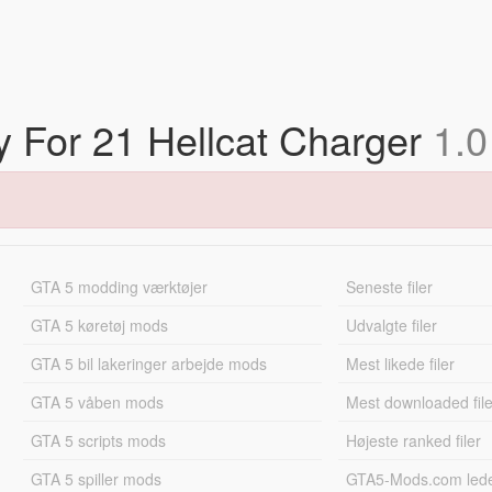
ry For 21 Hellcat Charger
1.0
GTA 5 modding værktøjer
Seneste filer
GTA 5 køretøj mods
Udvalgte filer
GTA 5 bil lakeringer arbejde mods
Mest likede filer
GTA 5 våben mods
Mest downloaded file
GTA 5 scripts mods
Højeste ranked filer
GTA 5 spiller mods
GTA5-Mods.com led