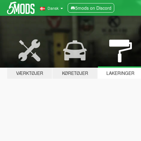
5mods on Discord
Dansk
VÆRKTØJER
KØRETØJER
LAKERINGER