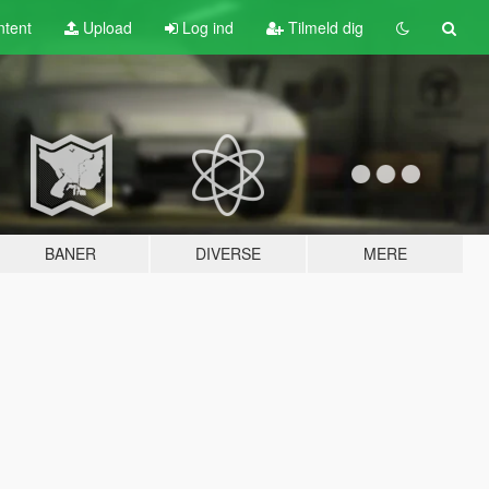
tent
Upload
Log ind
Tilmeld dig
BANER
DIVERSE
MERE