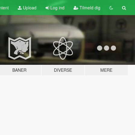
tent
Upload
Log ind
Tilmeld dig
BANER
DIVERSE
MERE