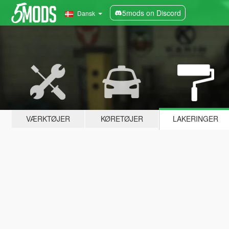
5mods on Discord
Dansk
VÆRKTØJER
KØRETØJER
LAKERINGER